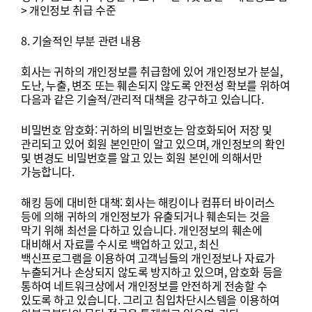
>
개인정보
취급
수준
8.
기술적인
부분
관련
내용
회사는
귀하의
개인정보를
취급함에
있어
개인정보가
분실
,
도난
,
누출
,
변조
또는
훼손되지
않도록
안전성
확보를
위하여
다음과
같은
기술적
/
관리적
대책을
강구하고
있습니다
.
비밀번호
암호화
:
귀하의
비밀번호는
암호화되어
저장
및
관리되고
있어
회원
본인만이
알고
있으며
,
개인정보의
확인
및
변경도
비밀번호를
알고
있는
회원
본인에
의해서만
가능합니다
.
해킹
등에
대비한
대책
:
회사는
해킹이나
컴퓨터
바이러스
등에
의해
귀하의
개인정보가
유출되거나
훼손되는
것을
막기
위해
최선을
다하고
있습니다
.
개인정보의
훼손에
대비해서
자료를
수시로
백업하고
있고
,
최신
백신프로그램을
이용하여
고객님들의
개인정보나
자료가
누출되거나
손상되지
않도록
방지하고
있으며
,
암호화
등을
통하여
네트워크상에서
개인정보를
안전하게
전송할
수
있도록
하고
있습니다
.
그리고
침입차단시스템을
이용하여