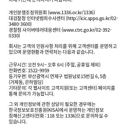
개인분쟁조정위원회
(www.1336.or.kr/1336)
대검찰청
인터넷범죄수사센터
(http://icic.sppo.go.kr/02-
3480-3600)
경찰청
사이버테러대응센터
(www.ctrc.go.kr/02-392-
0330)
회사는
고객의
민원사항
처리를
위해
고객센터를
운영하고
있으며
운영현황과
연락처는
다음과
같습니다
.
근무시간
:
오전
9
시
~
오후
6
시
(
주말
,
공휴일
제외
)
전화번호
: 1522-9959
등기우편
:
부산광역시
연제구
법원남로
15
번길
6, 5
층
(
거제동
,
은하빌딩
)
기타문의
:
각
웹사이트
고객지원
(
또는
고객센터
)
페이지를
통해
문의가
가능합니다
.
그
외
개인정보에
관한
상담이
필요한
경우에는
한국정보보호진흥원
(KISA)
에서
운영하는
개인정보
침해신고센터
(
전화
: 118
또는
1336)
으로
문의하실
수
있습니다
.