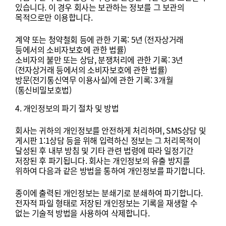
있습니다
.
이
경우
회사는
보관하는
정보를
그
보관의
목적으로만
이용합니다
.
계약
또는
청약철회
등에
관한
기록
: 5
년
(
전자상거래
등에서의
소비자보호에
관한
법률
)
소비자의
불만
또는
상담
,
분쟁처리에
관한
기록
: 3
년
(
전자상거래
등에서의
소비자보호에
관한
법률
)
방문
(
전기통신역무
이용사실
)
에
관한
기록
: 3
개월
(
통신비밀보호법
)
4.
개인정보의
파기
절차
및
방법
회사는
귀하의
개인정보를
안전하게
처리하며
, SMS
상담
및
게시판
1:1
상담
등을
위해
입력하신
정보는
그
처리목적이
달성된
후
내부
방침
및
기타
관련
법령에
따라
일정기간
저장된
후
파기됩니다
.
회사는
개인정보의
유출
방지를
위하여
다음과
같은
방법을
통하여
개인정보를
파기합니다
.
종이에
출력된
개인정보는
분쇄기로
분쇄하여
파기합니다
.
전자적
파일
형태로
저장된
개인정보는
기록을
재생할
수
없는
기술적
방법을
사용하여
삭제합니다
.