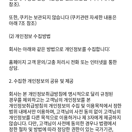
참조
).
또한
,
쿠키는
보관되지
않습니다
(
쿠키관련
자세한
내용은
아래
7
조
참조
)
(2)
개인정보
수집방법
회사는
아래와
같은
방법으로
개인정보를
수집합니다
:
홈페이지
고객
문의
/
고충
처리시
전화
또는
인터넷을
통한
상담
.
2.
수집한
개인정보의
공유
및
제공
회사는
본
개인정보취급방침에
명시적으로
달리
규정된
경우를
제외하고는
고객님의
개인정보를
본
개인정보취급방침의
개인정보의
수집
및
이용목적에서
정한
범위
내에서만
이용하며
,
고객님의
사전
동의
없이
고객님의
개인정보를
다른
목적으로
이용하거나
제
3
자에게
제공하지
않습니다
.
다만
,
고객님이
사전에
동의한
경우나
법령에서
정한
절차
및
방법에
따라
정당한
권한이
있는
국가기관
,