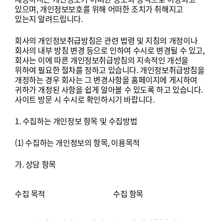
있으며
,
개인정보보호를
위해
어떠한
조치가
취해지고
있는지
알려드립니다
.
회사의
개인정보취급방침은
관련
법령
및
지침의
개정이나
회사의
내부
방침
변경
등으로
인하여
수시로
변경될
수
있고
,
회사는
이에
따른
개인정보취급방침의
지속적인
개선을
위하여
필요한
절차를
정하고
있습니다
.
개인정보취급방침을
개정하는
경우
회사는
그
변경사항을
홈페이지에
게시하여
귀하가
개정된
사항을
쉽게
알아볼
수
있도록
하고
있습니다
.
사이트
방문
시
수시로
확인하시기
바랍니다
.
1.
수집하는
개인정보
항목
및
수집방법
(1)
수집하는
개인정보의
항목
,
이용목적
가
. 상담
항목
수집
목적
수집
항목