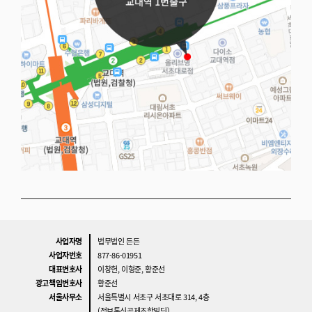
사업자명
법무법인 든든
사업자번호
877-86-01951
대표변호사
이창헌, 이형준, 황준선
광고책임변호사
황준선
서울사무소
서울특별시 서초구 서초대로 314, 4층
(정보통신공제조합빌딩)