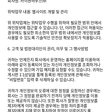
회사명
:
카이젠하우스㈜
위탁업무
내용
:
웹사이트
개발
및
관리
위
위탁업체는
위탁업무
수행을
위하여
필요한
범위
안에서
개인정보에
접근할
수
있습니다
.
단
,
이러한
접근이
허용되는
경우에도
필요한
최소한의
업무
범위
내에서만
개인정보를
사용할
수
있도록
기술적인
안전성
확보장치가
적용됩니다
.
6.
고객
및
법정대리인의
권리
,
의무
및
그
행사방법
귀하는
언제든지
회사에서
운영하는
홈페이지를
이용하여
아래와
같이
등록되어
있는
자신의
개인정보를
조회하거나
수정할
수
있으며
가입
해지를
요청할
수도
있습니다
.
귀하는
게시판
1:1
상담을
통해
등록된
개인정보에
관해서는
“
비밀번호
”
입력
후
삭제하실
수
있습니다
.
귀하가
개인정보의
오류에
대한
정정을
요청하신
경우에는
회사는
그
정정을
완료하기
전까지
당해
개인정보를
이용
또는
제공하지
않습니다
.
또한
회사가
잘못된
개인정보를
제
3
자에게
이미
제공한
경우에는
정정
처리결과를
제
3
자에게
지체
없이
통지하여
정정이
이루어지도록