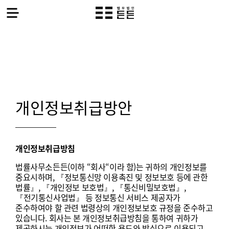
Skip
to
content
개인정보취급방안
개인정보취급방침
법률사무소든든
(
이하
“
회사
“
이라
함
)
는
귀하의
개인정보를
중요시하며
,
『정보통신망
이용촉진
및
정보보호
등에
관한
법률』
,
『개인정보
보호법』
,
『통신비밀보호법』
,
『전기통신사업법』
등
정보통신
서비스
제공자가
준수하여야
할
관련
법령상의
개인정보보호
규정을
준수하고
있습니다
.
회사는
본
개인정보취급방침을
통하여
귀하가
제공하시는
개인정보가
어떠한
용도와
방식으로
이용되고