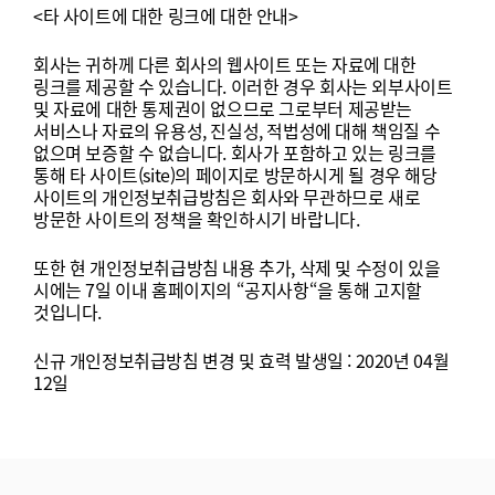
<
타
사이트에
대한
링크에
대한
안내
>
회사는
귀하께
다른
회사의
웹사이트
또는
자료에
대한
링크를
제공할
수
있습니다
.
이러한
경우
회사는
외부사이트
및
자료에
대한
통제권이
없으므로
그로부터
제공받는
서비스나
자료의
유용성
,
진실성
,
적법성에
대해
책임질
수
없으며
보증할
수
없습니다
.
회사가
포함하고
있는
링크를
통해
타
사이트
(site)
의
페이지로
방문하시게
될
경우
해당
사이트의
개인정보취급방침은
회사와
무관하므로
새로
방문한
사이트의
정책을
확인하시기
바랍니다
.
또한
현
개인정보취급방침
내용
추가
,
삭제
및
수정이
있을
시에는
7
일
이내
홈페이지의
“
공지사항
“
을
통해
고지할
것입니다
.
신규
개인정보취급방침
변경
및
효력
발생일
: 2020
년
04
월
12
일