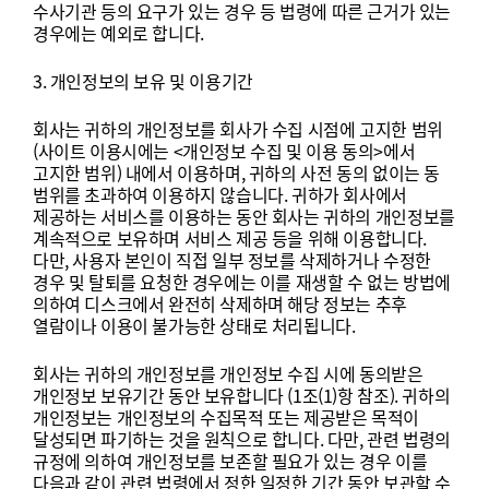
수사기관
등의
요구가
있는
경우
등
법령에
따른
근거가
있는
경우에는
예외로
합니다
.
3.
개인정보의
보유
및
이용기간
회사는
귀하의
개인정보를
회사가
수집
시점에
고지한
범위
(
사이트
이용시에는
<
개인정보
수집
및
이용
동의
>
에서
고지한
범위
)
내에서
이용하며
,
귀하의
사전
동의
없이는
동
범위를
초과하여
이용하지
않습니다
.
귀하가
회사에서
제공하는
서비스를
이용하는
동안
회사는
귀하의
개인정보를
계속적으로
보유하며
서비스
제공
등을
위해
이용합니다
.
다만
,
사용자
본인이
직접
일부
정보를
삭제하거나
수정한
경우
및
탈퇴를
요청한
경우에는
이를
재생할
수
없는
방법에
의하여
디스크에서
완전히
삭제하며
해당
정보는
추후
열람이나
이용이
불가능한
상태로
처리됩니다
.
회사는
귀하의
개인정보를
개인정보
수집
시에
동의받은
개인정보
보유기간
동안
보유합니다
(1
조
(1)
항
참조
).
귀하의
개인정보는
개인정보의
수집목적
또는
제공받은
목적이
달성되면
파기하는
것을
원칙으로
합니다
.
다만
,
관련
법령의
규정에
의하여
개인정보를
보존할
필요가
있는
경우
이를
다음과
같이
관련
법령에서
정한
일정한
기간
동안
보관할
수