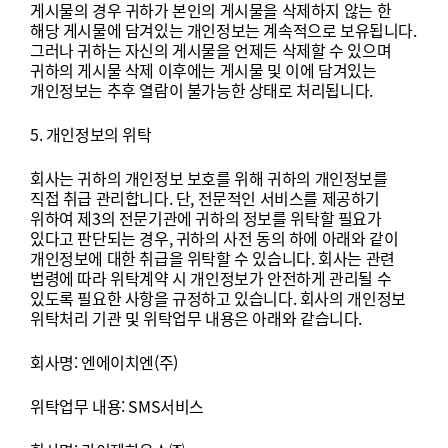
게시물의
경우
귀하가
본인의
게시물을
삭제하지
않는
한
해당
게시물에
담겨있는
개인정보는
계속적으로
보유됩니다
.
그러나
귀하는
자신의
게시물을
언제든
삭제할
수
있으며
귀하의
게시물
삭제
이후에는
게시물
및
이에
담겨있는
개인정보는
추후
열람이
불가능한
상태로
처리됩니다
.
5.
개인정보의
위탁
회사는
귀하의
개인정보
보호를
위해
귀하의
개인정보를
직접
취급
관리합니다
.
단
,
전문적인
서비스를
제공하기
위하여
제
3
의
전문기관에
귀하의
정보를
위탁할
필요가
있다고
판단되는
경우
,
귀하의
사전
동의
하에
아래와
같이
개인정보에
대한
취급을
위탁할
수
있습니다
.
회사는
관련
법령에
따라
위탁계약
시
개인정보가
안전하게
관리될
수
있도록
필요한
사항을
규정하고
있습니다
.
회사의
개인정보
위탁처리
기관
및
위탁업무
내용은
아래와
같습니다
.
회사명
:
엔에이치엔
(
주
)
위탁업무
내용
: SMS
서비스