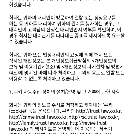
하겠습니다
.
회사는
귀하의
대리인이
방문하여
열람
또는
정정요구를
하는
등
귀하를
대리하여
귀하의
권리를
행사하는
경우
,
그
대리인이
고객님의
진정한
대리인인지
여부를
확인하며
,
이
경우
회사는
대리관계를
나타내는
증표를
제시하도록
요구할
수
있습니다
.
회사는
귀하
또는
법정대리인의
요청에
의해
해지
또는
삭제된
개인정보는
본
개인정보취급방침의
<
개인정보의
보유
및
이용기간
> (3
조
)
및
<
개인정보의
파기절차
및
방법
>
(4
조
)
에
명시된
바에
따라
처리하고
그
외의
용도로
열람
또는
이용할
수
없도록
처리하고
있습니다
.
7.
쿠키
자동수집
장치의
설치
/
운영
및
그
거부에
관한
사항
회사는
귀하의
정보를
수시로
저장하고
찾아내는
‘
쿠키
(cookie)’
등을
운용합니다
.
쿠키란
http://trust-law.co.kr
,
http://crime.trust-law.co.kr
,
http://sc.trust-law.co.kr
,
http://family.trust-law.co.kr
,
http://revive.trust-
law.co.kr
의
웹사이트를
운영하는데
이용되는
서버가