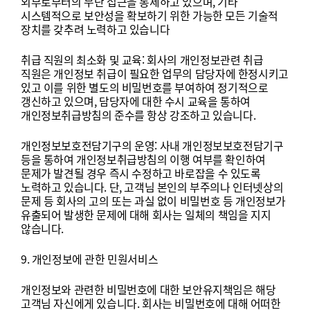
외부로부터의
무단
접근을
통제하고
있으며
,
기타
시스템적으로
보안성을
확보하기
위한
가능한
모든
기술적
장치를
갖추려
노력하고
있습니다
취급
직원의
최소화
및
교육
:
회사의
개인정보관련
취급
직원은
개인정보
취급이
필요한
업무의
담당자에
한정시키고
있고
이를
위한
별도의
비밀번호를
부여하여
정기적으로
갱신하고
있으며
,
담당자에
대한
수시
교육을
통하여
개인정보취급방침의
준수를
항상
강조하고
있습니다
.
개인정보보호전담기구의
운영
:
사내
개인정보보호전담기구
등을
통하여
개인정보취급방침의
이행
여부를
확인하여
문제가
발견될
경우
즉시
수정하고
바로잡을
수
있도록
노력하고
있습니다
.
단
,
고객님
본인의
부주의나
인터넷상의
문제
등
회사의
고의
또는
과실
없이
비밀번호
등
개인정보가
유출되어
발생한
문제에
대해
회사는
일체의
책임을
지지
않습니다
.
9.
개인정보에
관한
민원서비스
개인정보와
관련한
비밀번호에
대한
보안유지책임은
해당
고객님
자신에게
있습니다
.
회사는
비밀번호에
대해
어떠한