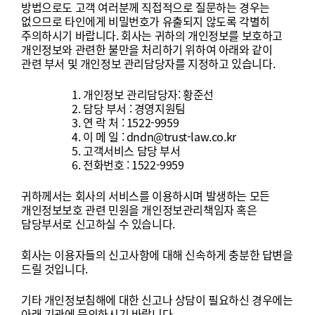
방법으로도
고객
여러분께
직접적으로
질문하는
경우는
없으므로
타인에게
비밀번호가
유출되지
않도록
각별히
주의하시기
바랍니다
.
회사는
귀하의
개인정보를
보호하고
개인정보와
관련한
불만을
처리하기
위하여
아래와
같이
관련
부서
및
개인정보
관리담당자를
지정하고
있습니다
.
개인정보
관리담당자
:
황준선
담당
부서
:
경영지원팀
연
락
처
: 1522-9959
이 메 일 : dndn@trust-law.co.kr
고객서비스
담당
부서
전화번호
: 1522-9959
귀하께서는
회사의
서비스를
이용하시며
발생하는
모든
개인정보보호
관련
민원을
개인정보관리책임자
혹은
담당부서로
신고하실
수
있습니다
.
회사는
이용자들의
신고사항에
대해
신속하게
충분한
답변을
드릴
것입니다
.
기타
개인정보침해에
대한
신고나
상담이
필요하신
경우에는
아래
기관에
문의하시기
바랍니다
.