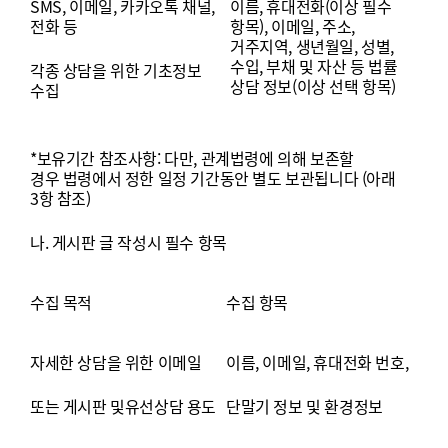
SMS, 이메일, 카카오톡 채널,
이름, 휴대전화(이상 필수
전화 등
항목), 이메일, 주소,
거주지역, 생년월일, 성별,
수입, 부채 및 자산 등 법률
각종 상담을 위한 기초정보
상담 정보(이상 선택 항목)
수집
*
보유기간
참조사항
:
다만
,
관계법령에
의해
보존할
경우
법
령에서
정한
일정
기간동안
별도
보관됩니다
(
아래
3
항
참조
)
나
.
게시판
글
작성시
필수
항목
수집
목적
수집
항목
자세한
상담을
위한
이메일
이름
,
이메일
,
휴대전화
번호
,
또는
게시판
및유선상담
용도
단말기
정보
및
환경정보