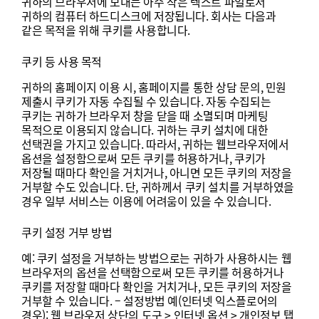
귀하의
브라우저에
보내는
아주
작은
텍스트
파일로서
귀하의
컴퓨터
하드디스크에
저장됩니다
.
회사는
다음과
같은
목적을
위해
쿠키를
사용합니다
.
쿠키
등
사용
목적
귀하의
홈페이지
이용
시
,
홈페이지를
통한
상담
문의
,
민원
제출시
쿠키가
자동
수집될
수
있습니다
.
자동
수집되는
쿠키는
귀하가
브라우저
창을
닫을
때
소멸되며
마케팅
목적으로
이용되지
않습니다
.
귀하는
쿠키
설치에
대한
선택권을
가지고
있습니다
.
따라서
,
귀하는
웹브라우저에서
옵션을
설정함으로써
모든
쿠키를
허용하거나
,
쿠키가
저장될
때마다
확인을
거치거나
,
아니면
모든
쿠키의
저장을
거부할
수도
있습니다
.
단
,
귀하께서
쿠키
설치를
거부하였을
경우
일부
서비스는
이용에
어려움이
있을
수
있습니다
.
쿠키
설정
거부
방법
예
:
쿠키
설정을
거부하는
방법으로는
귀하가
사용하시는
웹
브라우저의
옵션을
선택함으로써
모든
쿠키를
허용하거나
쿠키를
저장할
때마다
확인을
거치거나
,
모든
쿠키의
저장을
거부할
수
있습니다
. –
설정방법
예
(
인터넷
익스플로어의
경우
):
웹
브라우저
상단의
도구
>
인터넷
옵션
>
개인정보
탭