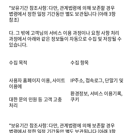
*
보유기간
참조사항
:
다만
,
관계법령에
의해
보존할
경우
볍령에서
정한
일정
기간동안
별도
보관됩니다
(
아래
3
항
참조
)
다
.
그
밖에
고객님의
서비스
이용
과정이나
요청
사항
처리
과정에서
아래와
같은
정보들이
자동으로
수집
및
저장될
수
있습니다
.
수집
목적
수집
항목
사용자
홈페이지
이용
,
사이트
IP
주소
,
접속로그
,
단말기
및
이용에
환경정보
,
서비스
이용기록
,
대한
문의
민원
등
고객
고충
쿠키
처리
*
보유기간
참조사항
:
다만
,
관계법령에
의해
보존할
경우
볍령에서
정한
일정
기간동안
별도
보관됩니다
(
아래
3
항